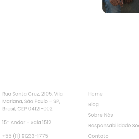
ntato Rápido
Navegação
Rua Santa Cruz, 2105, Vila
Home
Mariana, São Paulo – SP,
Blog
Brasil, CEP 04121-002
Sobre Nós
15º Andar - Sala 1512
Responsabilidade Soc
+55 (11) 91233-1775
Contato