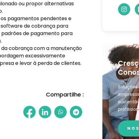
onado ou propor alternativas
o.
os pagamentos pendentes e
ou software de cobrança para
 e padrões de pagamento para
.
ade da cobrança com a manutenção
 abordagem excessivamente
Cresç
esa e levar à perda de clientes.
Conos
Soluções 
Compartilhe :
empresas
sustentáv
profission
NOS