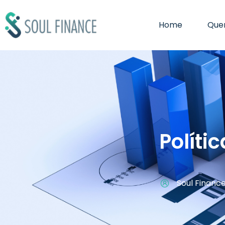
Home
Que
Políti
Soul Financ