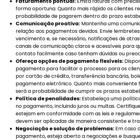
Faturamento pontual:
Emita faturas com precisã
forma oportuna. Quanto mais rápido os clientes r
probabilidade de pagarem dentro do prazo estabe
Comunicação proativa:
Mantenha uma comunica
relação aos pagamentos devidos. Envie lembretes
vencimento e, se necessário, notificações de atr
canais de comunicação claros e acessíveis para q
contato facilmente caso tenham dúvidas ou preo
Ofereça opções de pagamento flexíveis:
Dispon
pagamento para facilitar o processo para os clien
por cartão de crédito, transferência bancária, bo
pagamento eletrônico. Quanto mais conveniente fo
será a probabilidade de cumprir os prazos estabel
Política de penalidades:
Estabeleça uma política
no pagamento, incluindo juros ou multas. Certifiq
estejam em conformidade com as leis e regulament
devem ser aplicadas de maneira consistente e tr
Negociação e solução de problemas:
Em caso de
pagamento, esteja aberto a negociações e busque 