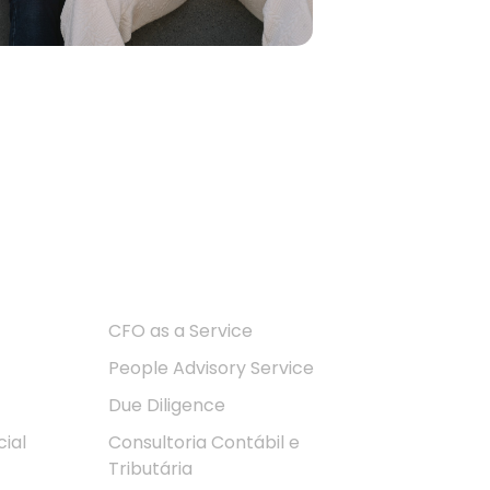
Soluções
CFO as a Service
People Advisory Service
Due Diligence
ial
Consultoria Contábil e
Tributária