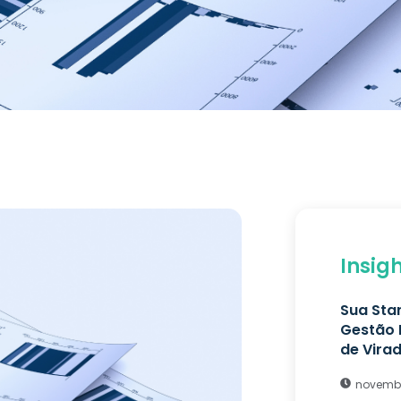
Insig
Sua Sta
Gestão 
de Vira
novembr