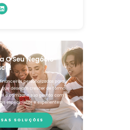
a O Seu Negócio
co!
financeiras personalizadas para
 que desejam crescer de forma
el e otimizar a sua gestão com
ais especialistas e experientes!
SAS SOLUÇÕES