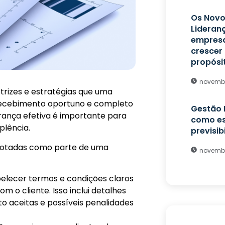
Os Novo
Lideran
empresa
crescer
propósi
novembr
trizes e estratégias que uma
recebimento oportuno e completo
Gestão 
brança efetiva é importante para
como es
plência.
previsib
dotadas como parte de uma
novembr
elecer termos e condições claros
 o cliente. Isso inclui detalhes
aceitas e possíveis penalidades