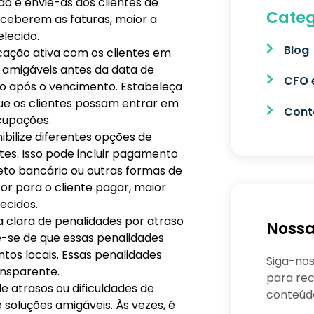
o e envie-as aos clientes de
Categ
eceberem as faturas, maior a
lecido.
Blog
ção ativa com os clientes em
 amigáveis antes da data de
CFO 
aso após o vencimento. Estabeleça
ue os clientes possam entrar em
Conta
cupações.
ibilize diferentes opções de
tes. Isso pode incluir pagamento
leto bancário ou outras formas de
r para o cliente pagar, maior
ecidos.
 clara de penalidades por atraso
Nossa
ue-se de que essas penalidades
os locais. Essas penalidades
Siga-nos
ansparente.
para rec
 atrasos ou dificuldades de
conteúd
soluções amigáveis. Às vezes, é