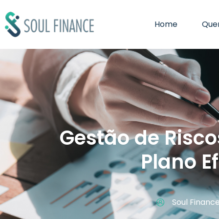
Home
Que
Gestão de Risco
Plano E
Soul Financ