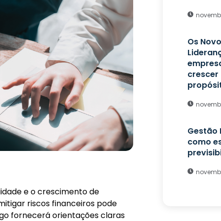
novembr
Os Novo
Lideran
empresa
crescer
propósi
novembr
Gestão 
como es
previsib
novembr
ilidade e o crescimento de
mitigar riscos financeiros pode
tigo fornecerá orientações claras