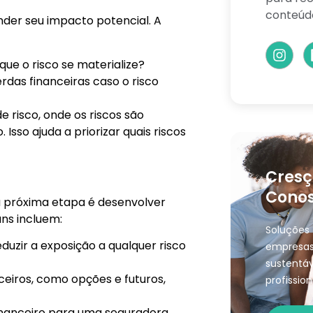
conteúd
tender seu impacto potencial. A
que o risco se materialize?
erdas financeiras caso o risco
e risco, onde os riscos são
Isso ajuda a priorizar quais riscos
Cresç
Conos
 a próxima etapa é desenvolver
ns incluem:
Soluções 
eduzir a exposição a qualquer risco
empresas
sustentáv
nceiros, como opções e futuros,
profission
 financeiro para uma seguradora.