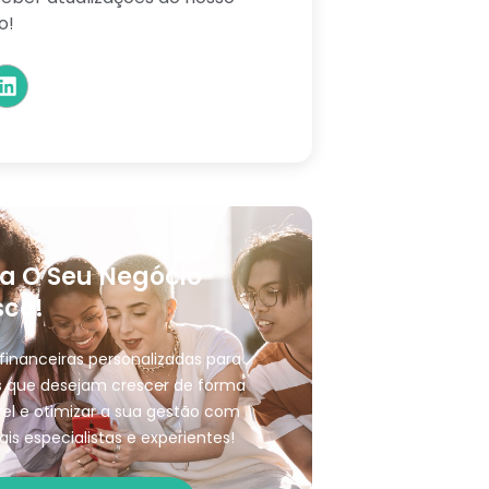
o!
a O Seu Negócio
co!
financeiras personalizadas para
 que desejam crescer de forma
el e otimizar a sua gestão com
ais especialistas e experientes!