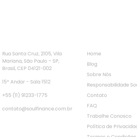
ntato Rápido
Navegação
Rua Santa Cruz, 2105, Vila
Home
Mariana, São Paulo – SP,
Blog
Brasil, CEP 04121-002
Sobre Nós
15º Andar - Sala 1512
Responsabilidade Soc
+55 (11) 91233-1775
Contato
FAQ
contato@soulfinance.com.br
Trabalhe Conosco
Política de Privacida
Termos e Condições