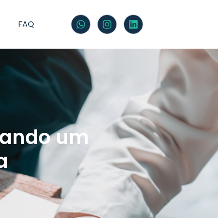
FAQ
urando um
a