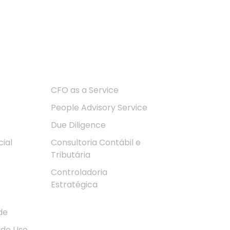
Soluções
CFO as a Service
People Advisory Service
Due Diligence
ial
Consultoria Contábil e
Tributária
Controladoria
Estratégica
de
 de Uso