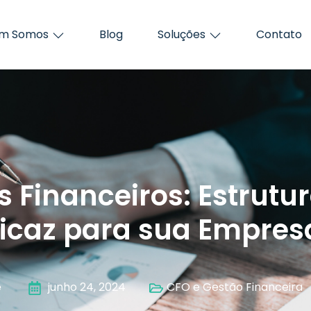
m Somos
Blog
Soluções
Contato
s Financeiros: Estrut
ficaz para sua Empres
e
junho 24, 2024
CFO e Gestão Financeira