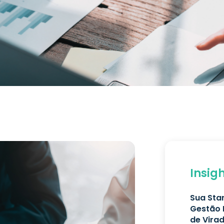
Insig
Sua Sta
Gestão 
de Vira