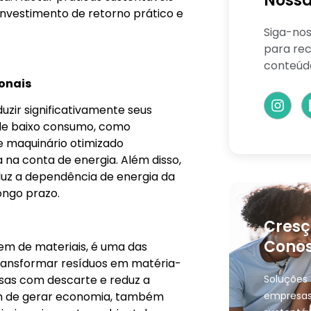
Nossa
vestimento de retorno prático e
Siga-nos
para rec
conteúd
ionais
zir significativamente seus
 de baixo consumo, como
 e maquinário otimizado
na conta de energia. Além disso,
eduz a dependência de energia da
ongo prazo.
Cresç
Conos
gem de materiais, é uma das
Transformar resíduos em matéria-
Soluções 
sas com descarte e reduz a
empresas
lém de gerar economia, também