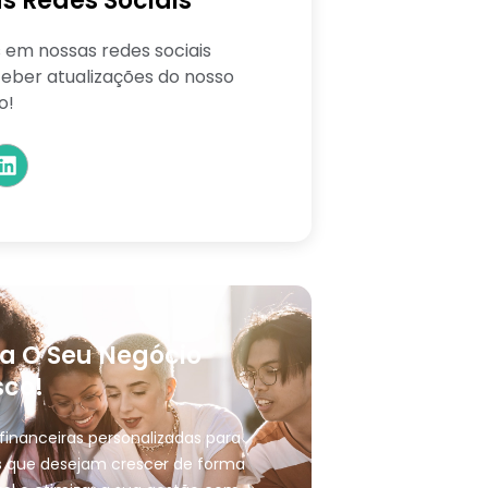
s Redes Sociais
 em nossas redes sociais
eber atualizações do nosso
o!
a O Seu Negócio
co!
financeiras personalizadas para
 que desejam crescer de forma