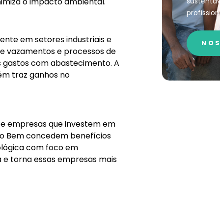
sustentáv
nimiza o impacto ambiental.
profission
nte em setores industriais e
NOS
 de vazamentos e processos de
s gastos com abastecimento. A
ém traz ganhos no
te empresas que investem em
i do Bem concedem benefícios
ológica com foco em
ria e torna essas empresas mais