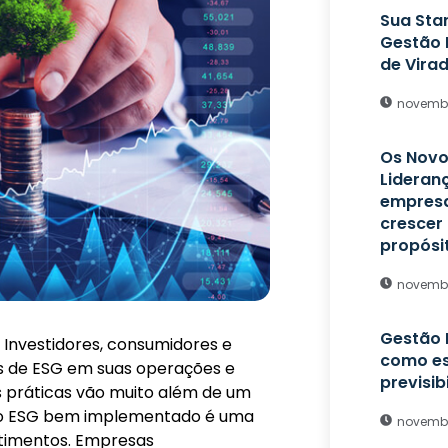
Sua Sta
Gestão 
de Vira
novembr
Os Novo
Lideran
empresa
crescer
propósi
novembr
Gestão 
. Investidores, consumidores e
como es
s de ESG em suas operações e
previsib
as práticas vão muito além de um
: o ESG bem implementado é uma
novembr
stimentos. Empresas