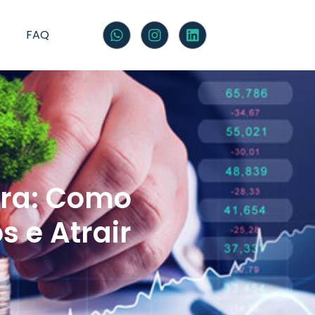
FAQ
ira: Como
s e Atrair