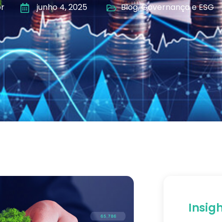
r
junho 4, 2025
Blog
,
Governança e ESG
Insig